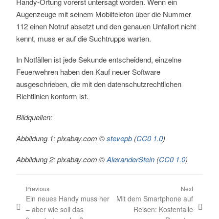
Handy-Ortung vorerst untersagt worden. Wenn ein
Augenzeuge mit seinem Mobiltelefon über die Nummer
112 einen Notruf absetzt und den genauen Unfallort nicht
kennt, muss er auf die Suchtrupps warten.
In Notfällen ist jede Sekunde entscheidend, einzelne
Feuerwehren haben den Kauf neuer Software
ausgeschrieben, die mit den datenschutzrechtlichen
Richtlinien konform ist.
Bildquellen:
Abbildung 1: pixabay.com ©
stevepb
(
CC0 1.0
)
Abbildung 2: pixabay.com ©
AlexanderStein
(
CC0 1.0
)
Post navigation
Previous
Next
Previous post:
Ein neues Handy muss her
Next post:
Mit dem Smartphone auf
– aber wie soll das
Reisen: Kostenfalle