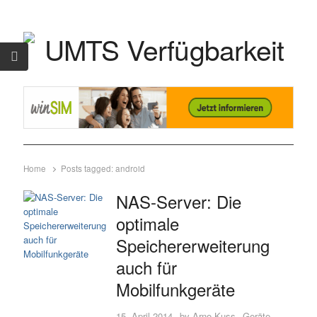
Home
Posts tagged:
android
NAS-Server: Die
optimale
Speichererweiterung
auch für
Mobilfunkgeräte
15. April 2014
by
Arno Kuss
Geräte-