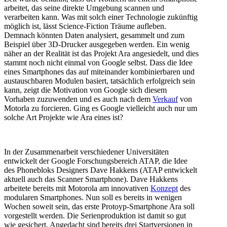
arbeitet, das seine direkte Umgebung scannen und
verarbeiten kann. Was mit solch einer Technologie zukünftig
möglich ist, lässt Science-Fiction Träume aufleben.
Demnach könnten Daten analysiert, gesammelt und zum
Beispiel über 3D-Drucker ausgegeben werden. Ein wenig
näher an der Realität ist das Projekt Ara angesiedelt, und dies
stammt noch nicht einmal von Google selbst. Dass die Idee
eines Smartphones das auf miteinander kombinierbaren und
austauschbaren Modulen basiert, tatsächlich erfolgreich sein
kann, zeigt die Motivation von Google sich diesem
Vorhaben zuzuwenden und es auch nach dem
Verkauf
von
Motorla zu forcieren. Ging es Google vielleicht auch nur um
solche Art Projekte wie Ara eines ist?
In der Zusammenarbeit verschiedener Universitäten
entwickelt der Google Forschungsbereich ATAP, die Idee
des Phonebloks Designers Dave Hakkens (ATAP entwickelt
aktuell auch das Scanner Smartphone). Dave Hakkens
arbeitete bereits mit Motorola am innovativen
Konzept
des
modularen Smartphones. Nun soll es bereits in wenigen
Wochen soweit sein, das erste Protoyp-Smartphone Ara soll
vorgestellt werden. Die Serienproduktion ist damit so gut
wie gesichert. Angedacht sind bereits drei Startversionen in