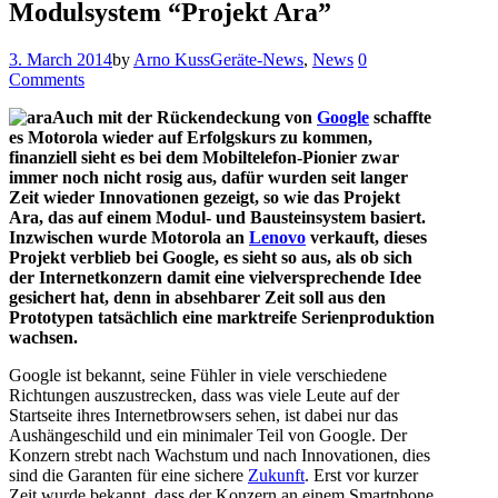
Modulsystem “Projekt Ara”
3. March 2014
by
Arno Kuss
Geräte-News
,
News
0
Comments
Auch mit der Rückendeckung von
Google
schaffte
es Motorola wieder auf Erfolgskurs zu kommen,
finanziell sieht es bei dem Mobiltelefon-Pionier zwar
immer noch nicht rosig aus, dafür wurden seit langer
Zeit wieder Innovationen gezeigt, so wie das Projekt
Ara, das auf einem Modul- und Bausteinsystem basiert.
Inzwischen wurde Motorola an
Lenovo
verkauft, dieses
Projekt verblieb bei Google, es sieht so aus, als ob sich
der Internetkonzern damit eine vielversprechende Idee
gesichert hat, denn in absehbarer Zeit soll aus den
Prototypen tatsächlich eine marktreife Serienproduktion
wachsen.
Google ist bekannt, seine Fühler in viele verschiedene
Richtungen auszustrecken, dass was viele Leute auf der
Startseite ihres Internetbrowsers sehen, ist dabei nur das
Aushängeschild und ein minimaler Teil von Google. Der
Konzern strebt nach Wachstum und nach Innovationen, dies
sind die Garanten für eine sichere
Zukunft
. Erst vor kurzer
Zeit wurde bekannt, dass der Konzern an einem Smartphone