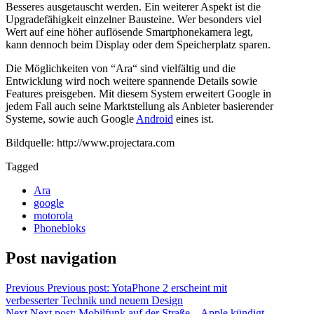
Besseres ausgetauscht werden. Ein weiterer Aspekt ist die
Upgradefähigkeit einzelner Bausteine. Wer besonders viel
Wert auf eine höher auflösende Smartphonekamera legt,
kann dennoch beim Display oder dem Speicherplatz sparen.
Die Möglichkeiten von “Ara“ sind vielfältig und die
Entwicklung wird noch weitere spannende Details sowie
Features preisgeben. Mit diesem System erweitert Google in
jedem Fall auch seine Marktstellung als Anbieter basierender
Systeme, sowie auch Google
Android
eines ist.
Bildquelle: http://www.projectara.com
Tagged
Ara
google
motorola
Phonebloks
Post navigation
Previous
Previous post:
YotaPhone 2 erscheint mit
verbesserter Technik und neuem Design
Next
Next post:
Mobilfunk auf der Straße – Apple kündigt