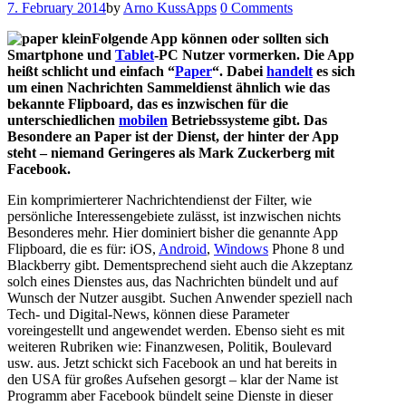
7. February 2014
by
Arno Kuss
Apps
0 Comments
Folgende App können oder sollten sich
Smartphone und
Tablet
-PC Nutzer vormerken. Die App
heißt schlicht und einfach “
Paper
“. Dabei
handelt
es sich
um einen Nachrichten Sammeldienst ähnlich wie das
bekannte Flipboard, das es inzwischen für die
unterschiedlichen
mobilen
Betriebssysteme gibt. Das
Besondere an Paper ist der Dienst, der hinter der App
steht – niemand Geringeres als Mark Zuckerberg mit
Facebook.
Ein komprimierterer Nachrichtendienst der Filter, wie
persönliche Interessengebiete zulässt, ist inzwischen nichts
Besonderes mehr. Hier dominiert bisher die genannte App
Flipboard, die es für: iOS,
Android
,
Windows
Phone 8 und
Blackberry gibt. Dementsprechend sieht auch die Akzeptanz
solch eines Dienstes aus, das Nachrichten bündelt und auf
Wunsch der Nutzer ausgibt. Suchen Anwender speziell nach
Tech- und Digital-News, können diese Parameter
voreingestellt und angewendet werden. Ebenso sieht es mit
weiteren Rubriken wie: Finanzwesen, Politik, Boulevard
usw. aus. Jetzt schickt sich Facebook an und hat bereits in
den USA für großes Aufsehen gesorgt – klar der Name ist
Programm aber Facebook bündelt seine Dienste in dieser