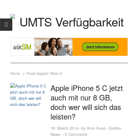
Home
Posts tagged:
Moto G
Apple iPhone 5 C jetzt
auch mit nur 8 GB,
doch wer will sich das
leisten?
18. March 2014
by
Arno Kuss
Geräte-
News
0 Comments