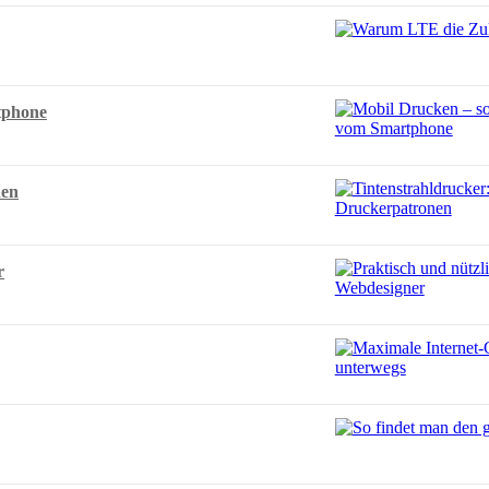
tphone
nen
r