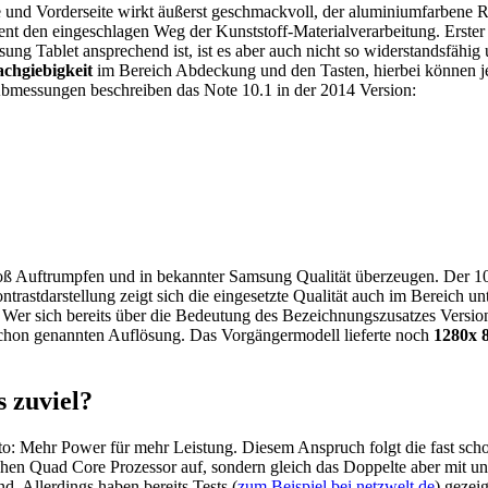
und Vorderseite wirkt äußerst geschmackvoll, der aluminiumfarbene R
 den eingeschlagen Weg der Kunststoff-Materialverarbeitung. Erster Ve
g Tablet ansprechend ist, ist es aber auch nicht so widerstandsfähig u
chgiebigkeit
im Bereich Abdeckung und den Tasten, hierbei können j
 Abmessungen beschreiben das Note 10.1 in der 2014 Version:
 Auftrumpfen und in bekannter Samsung Qualität überzeugen. Der 10.
ntrastdarstellung zeigt sich die eingesetzte Qualität auch im Bereich un
fe. Wer sich bereits über die Bedeutung des Bezeichnungszusatzes Vers
 schon genannten Auflösung. Das Vorgängermodell lieferte noch
1280x 8
s zuviel?
o: Mehr Power für mehr Leistung. Diesem Anspruch folgt die fast sch
hen Quad Core Prozessor auf, sondern gleich das Doppelte aber mit unt
d. Allerdings haben bereits Tests (
zum Beispiel bei netzwelt.de
) gezei