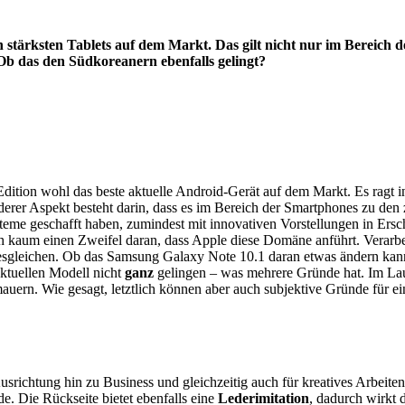
en stärksten Tablets auf dem Markt. Das gilt nicht nur im Bereich 
Ob das den Südkoreanern ebenfalls gelingt?
ition wohl das beste aktuelle Android-Gerät auf dem Markt. Es ragt i
derer Aspekt besteht darin, dass es im Bereich der Smartphones zu de
steme geschafft haben, zumindest mit innovativen Vorstellungen in Ersc
lich kaum einen Zweifel daran, dass Apple diese Domäne anführt. Verarb
sgleichen. Ob das Samsung Galaxy Note 10.1 daran etwas ändern kann, i
aktuellen Modell nicht
ganz
gelingen – was mehrere Gründe hat. Im Lau
auern. Wie gesagt, letztlich können aber auch subjektive Gründe für e
chtung hin zu Business und gleichzeitig auch für kreatives Arbeiten. 
e. Die Rückseite bietet ebenfalls eine
Lederimitation
, dadurch wirkt 