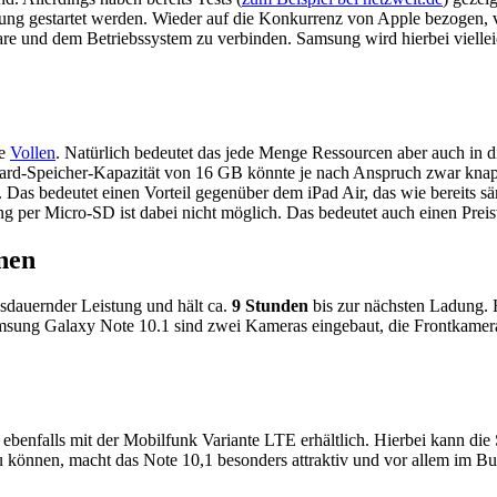
ung gestartet werden. Wieder auf die Konkurrenz von Apple bezogen, ve
are und dem Betriebssystem zu verbinden. Samsung wird hierbei vielle
ie
Vollen
. Natürlich bedeutet das jede Menge Ressourcen aber auch i
ndard-Speicher-Kapazität von 16 GB könnte je nach Anspruch zwar knap
 Das bedeutet einen Vorteil gegenüber dem iPad Air, das wie bereits s
per Micro-SD ist dabei nicht möglich. Das bedeutet auch einen Preisv
nen
sdauernder Leistung und hält ca.
9 Stunden
bis zur nächsten Ladung. Hi
Samsung Galaxy Note 10.1 sind zwei Kameras eingebaut, die Frontkamera
benfalls mit der Mobilfunk Variante LTE erhältlich. Hierbei kann die 
 können, macht das Note 10,1 besonders attraktiv und vor allem im Bu