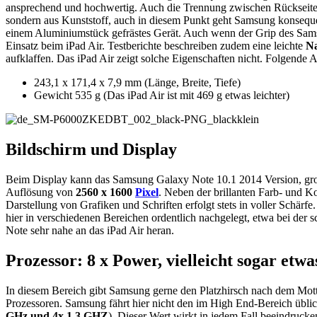
ansprechend und hochwertig. Auch die Trennung zwischen Rückseite 
sondern aus Kunststoff, auch in diesem Punkt geht Samsung konsequent
einem Aluminiumstück gefrästes Gerät. Auch wenn der Grip des Samsun
Einsatz beim iPad Air. Testberichte beschreiben zudem eine leichte
Na
aufklaffen. Das iPad Air zeigt solche Eigenschaften nicht. Folgende
243,1 x 171,4 x 7,9 mm (Länge, Breite, Tiefe)
Gewicht 535 g (Das iPad Air ist mit 469 g etwas leichter)
Bildschirm und Display
Beim Display kann das Samsung Galaxy Note 10.1 2014 Version, groß
Auflösung von
2560 x 1600
Pixel
. Neben der brillanten Farb- und Ko
Darstellung von Grafiken und Schriften erfolgt stets in voller Schär
hier in verschiedenen Bereichen ordentlich nachgelegt, etwa bei der
Note sehr nahe an das iPad Air heran.
Prozessor: 8 x Power, vielleicht sogar etwa
In diesem Bereich gibt Samsung gerne den Platzhirsch nach dem Mott
Prozessoren. Samsung fährt hier nicht den im High End-Bereich üblic
GHz und 4x 1,3 GHZ
). Dieser Wert wirkt in jedem Fall beeindrucken