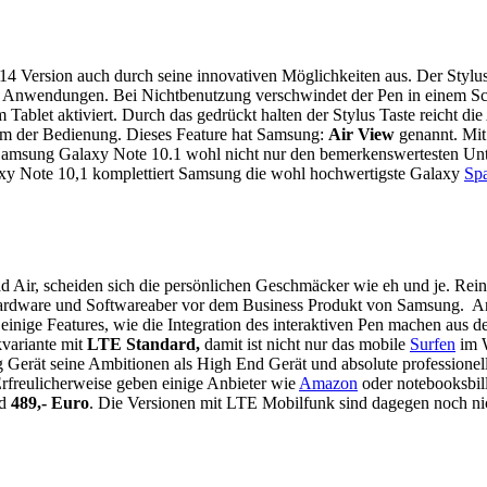
014 Version auch durch seine innovativen Möglichkeiten aus. Der Stylu
 Anwendungen. Bei Nichtbenutzung verschwindet der Pen in einem Sc
m Tablet aktiviert. Durch das gedrückt halten der Stylus Taste reicht
orm der Bedienung. Dieses Feature hat Samsung:
Air View
genannt. Mit
s Samsung Galaxy Note 10.1 wohl nicht nur den bemerkenswertesten Un
laxy Note 10,1 komplettiert Samsung die wohl hochwertigste Galaxy
Spa
Air, scheiden sich die persönlichen Geschmäcker wie eh und je. Rein ob
Hardware und Softwareaber vor dem Business Produkt von Samsung. An
inige Features, wie die Integration des interaktiven Pen machen aus de
kvariante mit
LTE Standard,
damit ist nicht nur das mobile
Surfen
im W
 Gerät seine Ambitionen als High End Gerät und absolute professione
Erfreulicherweise geben einige Anbieter wie
Amazon
oder notebooksbill
d
489,- Euro
. Die Versionen mit LTE Mobilfunk sind dagegen noch nich