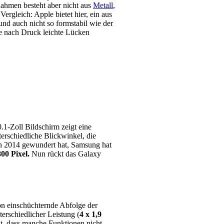
ahmen besteht aber nicht aus
Metall
,
rgleich: Apple bietet hier, ein aus
nd auch nicht so formstabil wie der
e nach Druck leichte Lücken
1-Zoll Bildschirm zeigt eine
terschiedliche Blickwinkel, die
ion 2014 gewundert hat, Samsung hat
00 Pixel.
Nun rückt das Galaxy
on einschüchternde Abfolge der
erschiedlicher Leistung (
4 x 1,9
gt, dass manche Funktionen nicht