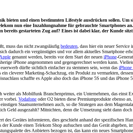
ik bieten und einen bestimmten Lifestyle ausdrücken sollen. Um si
e Telekom nun eine Inzahlungnahme für gebrauchte Smartphones an. 
bereits gestarteten Zug auf? Eines ist dabei klar, der Kunde sitzt
ößt, muss das nicht zwangsläufig
bedeuten
, dass hier ein neuer Service
sich dadurch ein vergünstigtes und vor allem aktuelles Smartphone erho
Apple
genannt werden, bereits vor dem Start der neuen
iPhone
-Generat
isherige iPhone angenommen und gegengerechnet werden kann. Vielleich
uerwerb dürfte sichtlich einfacher zu stemmen sein, wenn das
iPhone
s ein cleverer Marketing-Schachzug, ein Produkt zu vermarkten, dessen
eisnachlass schaffte es Apple also doch das iPhone 5S und das iPhone 5C
h weiter als Mobilfunk Branchenprimus, ein Unternehmen, das einst Exk
er vorbei.
Vodafone
oder O2 bieten diese Premiumprodukte ebenso an, 
 einstigen Staatsunternehmen auch, so die Strategen aus dem Magentala
ch Geld ausgezahlt? Mitnichten, denn die Umsetzung sieht dann doch 
t des Gerätes informieren, dies geschieht anhand der spezifischen Ha
uss der Kunde einen Telekom Shop aufsuchen und das Gerät abgeben, im
stungspalette des Anbieters bezogen ist, das kann ein neues Smartphon