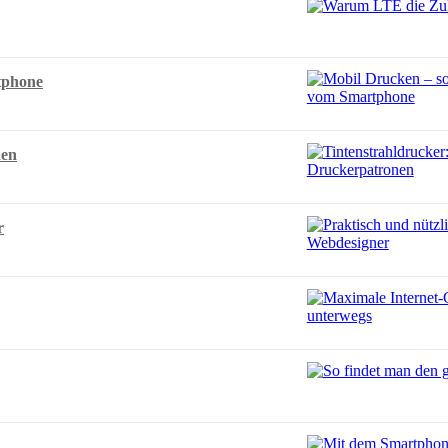
tphone
nen
r