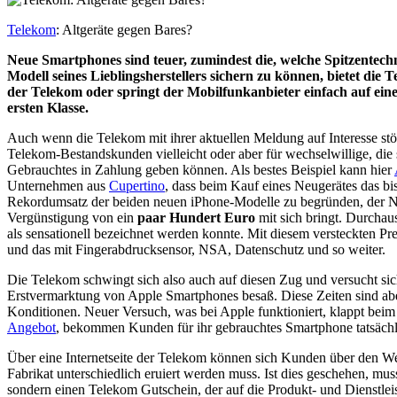
Telekom
: Altgeräte gegen Bares?
Neue Smartphones sind teuer, zumindest die, welche Spitzentechn
Modell seines Lieblingsherstellers sichern zu können, bietet di
der Telekom oder springt der Mobilfunkanbieter einfach auf einen 
ersten Klasse.
Auch wenn die Telekom mit ihrer aktuellen Meldung auf Interesse st
Telekom-Bestandskunden vielleicht oder aber für wechselwillige, die 
Gebrauchtes in Zahlung geben können. Als bestes Beispiel kann hier
Unternehmen aus
Cupertino
, dass beim Kauf eines Neugerätes das b
Rekordumsatz der beiden neuen iPhone-Modelle zu begründen, der Ne
Vergünstigung von ein
paar Hundert Euro
mit sich bringt. Durchau
als sensationell bezeichnet werden konnte. Mit diesem versteckten Pr
und das mit Fingerabdrucksensor, NSA, Datenschutz und so weiter.
Die Telekom schwingt sich also auch auf diesen Zug und versucht sic
Erstvermarktung von Apple Smartphones besaß. Diese Zeiten sind ab
Konditionen. Neuer Versuch, was bei Apple funktioniert, klappt beim
Angebot
, bekommen Kunden für ihr gebrauchtes Smartphone tatsächli
Über eine Internetseite der Telekom können sich Kunden über den Wer
Fabrikat unterschiedlich eruiert werden muss. Ist dies geschehen, m
sondern einen Telekom Gutschein, der auf die Produkt- und Dienstlei