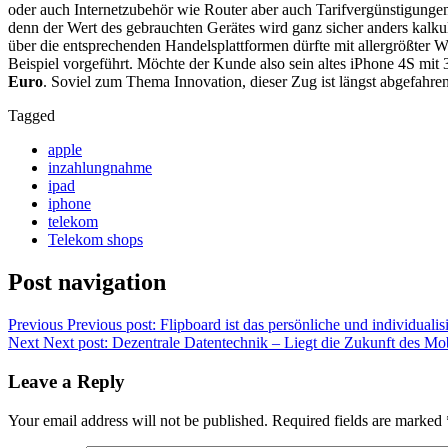
oder auch Internetzubehör wie Router aber auch Tarifvergünstigungen u
denn der Wert des gebrauchten Gerätes wird ganz sicher anders kalkul
über die entsprechenden Handelsplattformen dürfte mit allergrößter 
Beispiel vorgeführt. Möchte der Kunde also sein altes iPhone 4S mi
Euro
. Soviel zum Thema Innovation, dieser Zug ist längst abgefahren
Tagged
apple
inzahlungnahme
ipad
iphone
telekom
Telekom shops
Post navigation
Previous
Previous post:
Flipboard ist das persönliche und individua
Next
Next post:
Dezentrale Datentechnik – Liegt die Zukunft des Mob
Leave a Reply
Your email address will not be published.
Required fields are marked