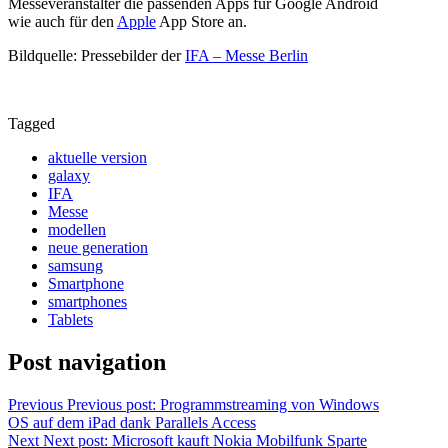
Messeveranstalter die passenden Apps für Google Android
wie auch für den
Apple
App Store an.
Bildquelle: Pressebilder der
IFA – Messe Berlin
Tagged
aktuelle version
galaxy
IFA
Messe
modellen
neue generation
samsung
Smartphone
smartphones
Tablets
Post navigation
Previous
Previous post:
Programmstreaming von Windows
OS auf dem iPad dank Parallels Access
Next
Next post:
Microsoft kauft Nokia Mobilfunk Sparte