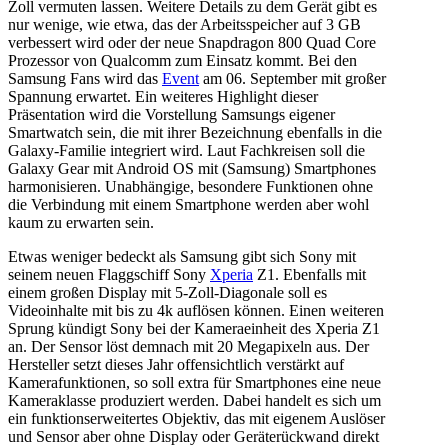
Zoll vermuten lassen. Weitere Details zu dem Gerät gibt es
nur wenige, wie etwa, das der Arbeitsspeicher auf 3 GB
verbessert wird oder der neue Snapdragon 800 Quad Core
Prozessor von Qualcomm zum Einsatz kommt. Bei den
Samsung Fans wird das
Event
am 06. September mit großer
Spannung erwartet. Ein weiteres Highlight dieser
Präsentation wird die Vorstellung Samsungs eigener
Smartwatch sein, die mit ihrer Bezeichnung ebenfalls in die
Galaxy-Familie integriert wird. Laut Fachkreisen soll die
Galaxy Gear mit Android OS mit (Samsung) Smartphones
harmonisieren. Unabhängige, besondere Funktionen ohne
die Verbindung mit einem Smartphone werden aber wohl
kaum zu erwarten sein.
Etwas weniger bedeckt als Samsung gibt sich Sony mit
seinem neuen Flaggschiff Sony
Xperia
Z1. Ebenfalls mit
einem großen Display mit 5-Zoll-Diagonale soll es
Videoinhalte mit bis zu 4k auflösen können. Einen weiteren
Sprung kündigt Sony bei der Kameraeinheit des Xperia Z1
an. Der Sensor löst demnach mit 20 Megapixeln aus. Der
Hersteller setzt dieses Jahr offensichtlich verstärkt auf
Kamerafunktionen, so soll extra für Smartphones eine neue
Kameraklasse produziert werden. Dabei handelt es sich um
ein funktionserweitertes Objektiv, das mit eigenem Auslöser
und Sensor aber ohne Display oder Geräterückwand direkt