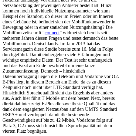
Netzabdeckung der jeweiligen Anbieter bestellt ist.
Hinzu
kommen noch individuelle Nutzungsparameter wie zum
Beispiel der Standort, ob dieser im Freien oder im Inneren
eines Gebäude ist, befindet sich der Mobilfunkanwender in
Bewegung oder in einer statischen Nutzungshaltung?
Die
Mobilfunkzeitschrift “
connect
” widmet sich bereits seit
mehreren Jahren diesen Fragen und testet demnach das beste
Mobilfunknetz Deutschlands.
Im Jahr 2013 hat das
Servicemagazin diese Studie bereits zum 16. Mal in Folge
durchgeführt.
Damit einhergehen viele Erfahrungen und
wichtige empirische Daten.
Der Test ist sehr umfangreich
und das Fazit am Ende beschreibt nur eine kurze
Zusammenfassung.
Dennoch – hinsichtlich
Datenübertragung liegen die Telekom und Vodafone vor O2.
E-Plus
liegt in diesem Bereich am Ende, da es zu diesem
Zeitpunkt noch nicht über
LTE
Standard verfügt hat.
Hinsichtlich Sprachqualität sieht das Ergebnis aber anders
aus.
Auch hier führt T-Mobile mit dem besten Netz, bereits
direkt dahinter zeigt
E-Plus
die zweitbeste Qualität und das
dank dem engagierten Netzausbau auf den UMTS Standard
HSPA
+ und verdoppelt damit die bestehende
Geschwindigkeit auf bis zu 42 Mbit/s. Vodafone folgt auf
Platz 3, O2
muss sich hinsichtlich Sprachqualität mit dem
vierten Platz begnügen.