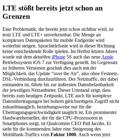
LTE stößt bereits jetzt schon an
Grenzen
Eine Problematik, die bereits jetzt schon sichtbar wird, ist
trotz
LTE
und
LTE
+ unverkennbar.
Die Menge an
komplexen Datenpaketen für mobile Endgeräte wird
weiterhin steigen.
Sprachtelefonie wird in dieser Richtung
keine entscheidende Rolle spielen.
Im Herbst letzten Jahres
wurde mit dem aktuellen
iPhone
5S auch das neue
Apple
Betriebssystem
iOS
7 zur Verfügung gestellt.
Im Gegensatz
zu früheren Versionen geschah dies auch mit der
Möglichkeit, das Update “
over
the
Air”, also ohne Festnetz-
DSL-Verbindung durchzuführen
.
Der Netztraffic, der dabei
entstanden ist, führte bis zur äußersten Datenbelastbarkeit
der jeweiligen Netzanbieter. Dieser Umstand zeigt, dass
bereits zum heutigen Zeitpunkt, LTE auch für komplexe
Datenübertragungen bei hohem gleichzeitigem Zugriff nicht
zukunftstauglich, beziehungsweise nur für die
Übertragungsgeschwindigkeit tauglich ist. Ein prominenter
Hardwarehersteller, der für die CPU-Prozessoren in
Smartphones sorgt, ist Qualcomms CEO Pail Jacobs. Er
sieht für die kommenden Jahre eine Steigerung des
Mobilfunk-Traffics vom
Faktor 1000
. Auch wenn jetzt