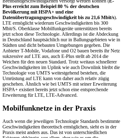
Breitbandgeschwindigkeiten versorgt werden können (
E-
Plus erreicht zum Beispiel 80 % der deutschen
Bevölkerung mit HSPA+ und eine
Datenübertragungsgeschwindigkeit bis zu 21,6 Mbit/s
).
LTE ermöglicht wiederum Geschwindigkeiten bis 300
Mbit/S. Oberklasse Mobilfunkgeräte unterstützen bereits
jetzt schon diese Technologie. Allerdings ist die Abdeckung
in Deutschland hauptsächlich nur in Ballungsgebieten wie in
Städten und dicht bebauten Umgebungen gegeben. Die
Anbieter T-Mobile, Vodafone und O2 bauen bereits ihr Netz
sukzessive auf LTE aus, auch E-Plus stellt ab 2014 die
Weichen für den neuen Standard. Trotz weitaus schnellerer
Geschwindigkeiten im Uplink wie auch Downlink bleibt die
Technologie von UMTS weitestgehend bestehen, die
Umrüstung auf LTE kann von daher auch relativ zügig
geschehen. Ähnlich wie bei UMTS mit seiner Erweiterung
HSPA+ existiert bereits jetzt schon eine entsprechende
Erweiterung für LTE, LTE-Advanced.
Mobilfunknetze in der Praxis
Auch wenn die jeweiligen Technologie Standards bestimmte
Geschwindigkeiten theoretisch ermöglichen, sieht es in der
Praxis meist anders aus.
Das ist von unterschiedlichen
Faktoren abhängig, vor allem, aber wie es um die