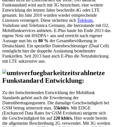
Funkstandard wird auch mit 3G bezeichnet, eine weitere
Entwicklung der letzten Jahre beschreibt 4G oder LTE
genannt. Im Jahr 2010 wurden wieder entsprechende
Lizenzen versteigert. Diese sicherten sich
Telekom
,
Vodafone und Telefonica Germany, die hierzulande mit O2,
Mobilfunkservices anbieten. E-Plus baute bis Ende 2013 das
eigene Netz mit HSDPA+ aus und erreicht nach eigener
Aussage nun bis zu
80 %
der Gesamtbevölkerung in
Deutschland. Ein spezieller Datenbeschleuniger (Dual Cell)
ermöglicht hier die doppelte Auslastung bestehender
Funkzellen. Seit 2013 baut auch E-Plus die Netzabdeckung
mit LTE sukzessive aus.
Funkstandard Entwicklung:
Zu der fortschreitenden Entwicklung der Mobilfunk
Standards gehört auch die Erweiterung der
Datenübertragungsraten.
Die damalige Geschwindigkeit bei
GSM betrug seinerzeit max.
55kbit/s
.
Mit
EDGE
(
Enchanced Data Rates for GSM Evolution
) steigerte sich
die Geschwindigkeit bis auf
220 kbit/s.
Hier wurde bereits
die allgemeine Beschreibung 2G verwendet.
Mit 3G werden