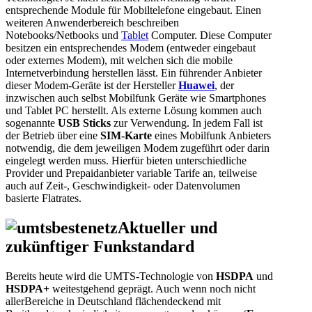
entsprechende Module für Mobiltelefone eingebaut.
Einen
weiteren Anwenderbereich beschreiben
Notebooks/
Netbooks
und
Tablet
Computer.
Diese Computer
besitzen ein entsprechendes Modem (entweder eingebaut
oder externes Modem), mit welchen sich die mobile
Internetverbindung herstellen lässt.
Ein führender Anbieter
dieser Modem-Geräte ist der Hersteller
Huawei
, der
inzwischen auch selbst Mobilfunk Geräte wie Smartphones
und Tablet PC herstellt.
Als externe Lösung kommen auch
sogenannte
USB Sticks
zur Verwendung.
In jedem Fall ist
der Betrieb über eine
SIM-Karte
eines Mobilfunk Anbieters
notwendig, die dem jeweiligen Modem zugeführt oder darin
eingelegt werden muss.
Hierfür bieten unterschiedliche
Provider und
Prepaidanbieter variable Tarife an, teilweise
auch auf Zeit-, Geschwindigkeit- oder Datenvolumen
basierte Flatrates.
Aktueller und
zukünftiger Funkstandard
Bereits heute wird die UMTS-Technologie von
HSDPA
und
HSDPA+
weitestgehend geprägt. Auch wenn noch nicht
allerBereiche in Deutschland flächendeckend mit