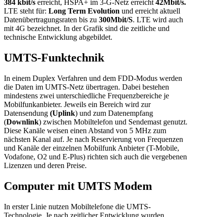
384 kbit/s
erreicht,
HSPA
+ im 3-G-Netz erreicht
42Mbit/s.
LTE
steht für:
Long Term Evolution
und erreicht aktuell
Datenübertragungsraten bis zu
300Mbit/S
.
LTE
wird auch
mit 4G bezeichnet. In der Grafik sind die zeitliche und
technische Entwicklung abgebildet.
UMTS-Funktechnik
In einem Duplex Verfahren und dem FDD-Modus werden
die Daten im UMTS-Netz übertragen. Dabei bestehen
mindestens zwei unterschiedliche Frequenzbereiche je
Mobilfunkanbieter. Jeweils ein Bereich wird zur
Datensendung
(Uplink
) und zum Datenempfang
(
Downlink
) zwischen Mobiltelefon und Sendemast genutzt.
Diese Kanäle weisen einen Abstand von 5 MHz zum
nächsten Kanal auf. Je nach Reservierung von Frequenzen
und Kanäle der einzelnen Mobilfunk Anbieter (T-Mobile,
Vodafone, O2 und E-Plus) richten sich auch die vergebenen
Lizenzen und deren Preise.
Computer mit UMTS Modem
In erster Linie nutzen Mobiltelefone die UMTS-
Technologie.
Je nach zeitlicher Entwicklung wurden