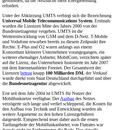
genommen, da die Netzsuche mehr Energieleistung
erfordert.
Unter der Abkürzung UMTS verbirgt sich die Bezeichnung
Universal
Mobile
Telecommunications
System
.
Erstmals
wurden die Lizenzen Mitte des Jahres 2000 von der
Bundesnetzagentur vergeben.
UMTS ist die
Weiterentwicklung von GSM und dem D-Netz.
T-Mobile
und Vodafone erwarben bereits zu diesem Zeitpunkt ihre
Rechte.
E-Plus
und O2 waren anfangs aus einem
Konsortium kleinerer Unternehmen vorangegangen, ein
weiterer ehemaliger Anbieter,
MobilCom
, verzichtete später
auf die Lizenz, das Unternehmen fusionierte im Jahr 2007
mit dem Internetanbieter
Freenet
.
Der Gesamtwert der
Lizenzen
betrug
knapp
100 Milliarden DM
, der Verkauf
wurde direkt vom Staat Deutschland durchgeführt und über
die
Bundesnetzagentur
abgewickelt.
Erst seit dem Jahr 2004 ist UMTS für Nutzer der
Mobilfunknetze verfügbar. Der
Ausbau
des Netzes
verzögerte sich lange und verlief schleppend, die Kosten für
den Aufbau von Technik und Entwicklung wurden als
weitere Argumente zu den hohen Lizenzgebühren
dargestellt. Entsprechend teuer daher auch die ersten
Tarifangebote der Mobilfunkanbieter, von Flatrates war
damals nicht im Entferntesten die Rede. Der aktuelle